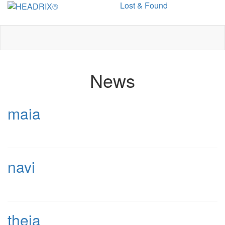
Lost & Found
Toggle
navigation
News
maia
navi
theia