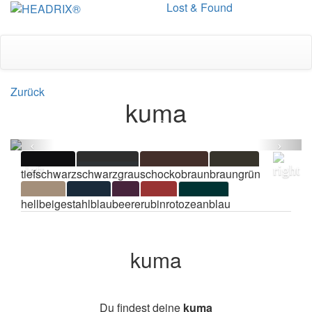
Lost & Found
Toggle
navigation
Zurück
kuma
tiefschwarz
schwarzgrau
schockobraun
braungrün
hellbeige
stahlblau
beere
rubinrot
ozeanblau
kuma
Du findest deine
kuma