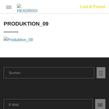
Lost & Found
Toggle
navigation
PRODUKTION_09