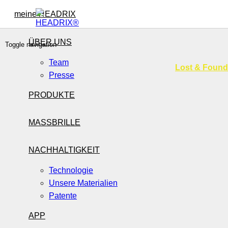
meine HEADRIX
ÜBER UNS
Toggle navigation
Team
Lost & Found
Presse
FORM_29_UNFAS_00004
PRODUKTE
MASSBRILLE
NACHHALTIGKEIT
Technologie
Unsere Materialien
Patente
APP